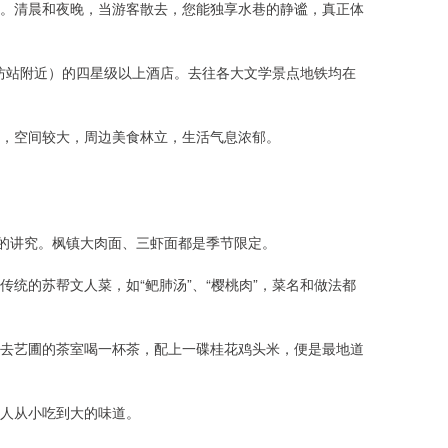
。清晨和夜晚，当游客散去，您能独享水巷的静谧，真正体
元坊站附近）的四星级以上酒店。去往各大文学景点地铁均在
宿，空间较大，周边美食林立，生活气息浓郁。
”的讲究。枫镇大肉面、三虾面都是季节限定。
统的苏帮文人菜，如“鲃肺汤”、“樱桃肉”，菜名和做法都
去艺圃的茶室喝一杯茶，配上一碟桂花鸡头米，便是最地道
人从小吃到大的味道。