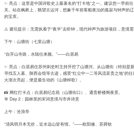
✨ 亮点：这里是中国诗歌史上最著名的“打卡地”之一。建议您一早前
关。站在枫桥上，眺望古运河，想象千年前客船夜泊的孤寂与钟声的辽
的宝库。
⚠️ 避坑提示：无需执着于“夜半”去听钟，现代钟声为旅游项目，意
下午：山塘街（七里山塘）
“自开山寺路，水陆往来频。”——白居易
✨ 亮点：白居易任苏州刺史时主持开挖了山塘河。从山塘街（特别是
寻找五人墓、陕西会馆等古迹，感受“红尘中一二等风流富贵之地”的
火渐次亮起，便是最生动的《山塘棹歌》。
📸 网红打卡点：白居易纪念苑（山塘街口）、通贵桥楼阁夜景。
🎯 Day 2：园林里的宋词意境与市井诗意
上午：沧浪亭
“清风明月本无价，近水远山皆有情。”——欧阳修、苏舜钦