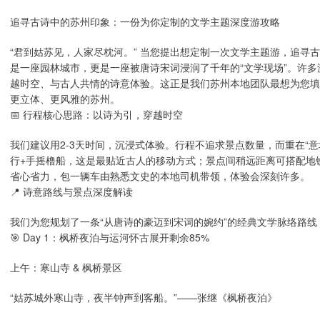
追寻古诗中的苏州印象：一份为你定制的文学主题深度游攻略
“君到姑苏见，人家尽枕河。” 当您提出想定制一次文学主题游，追寻
是一座园林城市，更是一座被唐诗宋词浸润了千年的“文学现场”。许
越时空、与古人共情的诗意体验。这正是我们苏州本地团队最想为您填
更立体、更风雅的苏州。
📅 行程核心思路：以诗为引，穿越时空
我们建议用2-3天时间，沉浸式体验。行程不追求景点数量，而重在“意
行+手摇橹船，这是最贴近古人的移动方式；景点间稍远距离可搭配地
省心省力，包一辆车由熟悉文史的本地司机带领，体验会深刻许多。
📍 诗意路线与景点深度解读
我们为您规划了一条“从唐诗的豪迈到宋词的婉约”的经典文学脉络路线
🎯 Day 1：枫桥夜泊与运河怀古展开剩余85%
上午：寒山寺 & 枫桥景区
“姑苏城外寒山寺，夜半钟声到客船。”——张继《枫桥夜泊》