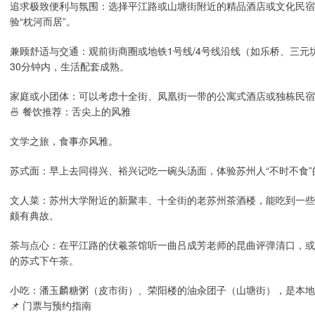
追求极致便利与氛围：选择平江路或山塘街附近的精品酒店或文化民宿
验“枕河而居”。
兼顾舒适与交通：观前街商圈或地铁1号线/4号线沿线（如乐桥、三
30分钟内，生活配套成熟。
家庭或小团体：可以考虑十全街、凤凰街一带的公寓式酒店或独栋民
🍜 餐饮推荐：舌尖上的风雅
文学之旅，食事亦风雅。
苏式面：早上去同得兴、裕兴记吃一碗头汤面，体验苏州人“不时不食
文人菜：苏州大学附近的新聚丰、十全街的老苏州茶酒楼，能吃到一些传
颇有典故。
茶与点心：在平江路的伏羲茶馆听一曲吕成芳老师的昆曲评弹清口，或
的苏式下午茶。
小吃：潘玉麟糖粥（皮市街）、荣阳楼的油汆团子（山塘街），是本地
📌 门票与预约指南