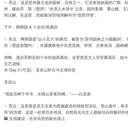
✨ 亮点：这是苏州最古老的园林，没有之一。它没有拙政园的广阔，
州，建此亭，取《楚辞》“沧浪之水清兮”之意。园内复廊、看山楼、
间注解。在这里，您能最深切地理解何为“借景抒情”。
下午：网师园 & 十全街/凤凰街
✨ 亮点：网师园是“以小见大”的典范，被誉为“苏州园林之小园极则
目（需提前预约），在朦胧夜色中欣赏昆曲、评弹、古筝表演，园林瞬
傍晚，漫步至附近的十全街或凤凰街。这里曾是文人官宦聚居区，如今
文艺滤镜。
🎯 Day 3 (可选)：灵岩山怀古与太湖诗意
灵岩山
“馆娃宫畔千年寺，水阔云多客到稀。”——白居易
✨ 亮点：这里曾是吴王夫差为西施建造的馆娃宫旧址。登山途中，有
坼”的浩渺。这是一处将历史传说、自然风光与文人题咏结合得极好的
🏨 住宿建议：住在诗意的延长线上