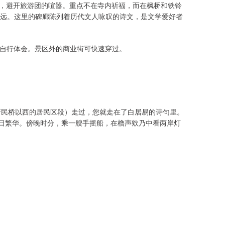
往，避开旅游团的喧嚣。重点不在寺内祈福，而在枫桥和铁铃
远。这里的碑廊陈列着历代文人咏叹的诗文，是文学爱好者
境需自行体会。景区外的商业街可快速穿过。
新民桥以西的居民区段）走过，您就走在了白居易的诗句里。
往日繁华。傍晚时分，乘一艘手摇船，在橹声欸乃中看两岸灯