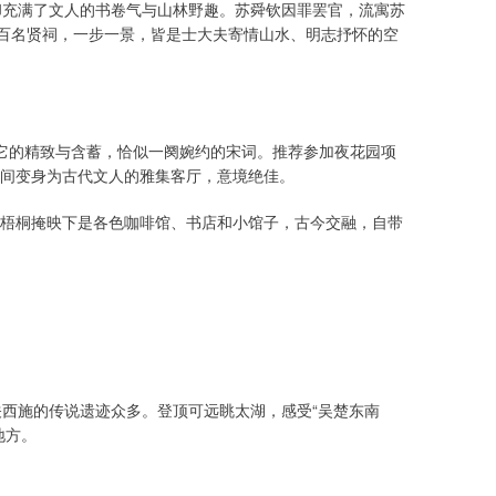
却充满了文人的书卷气与山林野趣。苏舜钦因罪罢官，流寓苏
五百名贤祠，一步一景，皆是士大夫寄情山水、明志抒怀的空
”。它的精致与含蓄，恰似一阕婉约的宋词。推荐参加夜花园项
间变身为古代文人的雅集客厅，意境绝佳。
梧桐掩映下是各色咖啡馆、书店和小馆子，古今交融，自带
关西施的传说遗迹众多。登顶可远眺太湖，感受“吴楚东南
地方。