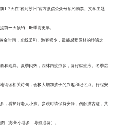
1-7天在“君到苏州”官方微信公众号预约购票。文学主题
提前一天预约，旺季需更早。
小时是黄金时间，光线柔和，游客稀少，最能感受园林的静谧之
套和雨具。夏季闷热，园林内蚊虫多，备好驱蚊液。冬季湿
地诵读相关诗句，会极大增加孩子的兴趣和记忆点。行程安
多，看护好老人小孩。参观时请保持安静，勿触摸古迹，共
度地图（苏州小巷多，导航必备）。