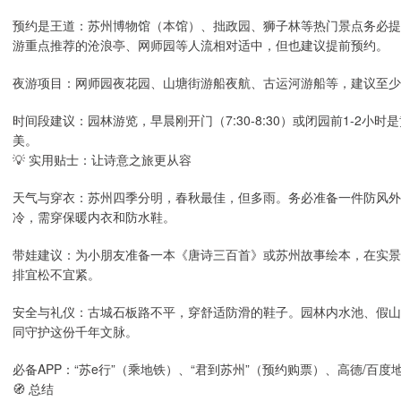
预约是王道：苏州博物馆（本馆）、拙政园、狮子林等热门景点务必提前
游重点推荐的沧浪亭、网师园等人流相对适中，但也建议提前预约。
夜游项目：网师园夜花园、山塘街游船夜航、古运河游船等，建议至少
时间段建议：园林游览，早晨刚开门（7:30-8:30）或闭园前1-2
美。
💡 实用贴士：让诗意之旅更从容
天气与穿衣：苏州四季分明，春秋最佳，但多雨。务必准备一件防风外
冷，需穿保暖内衣和防水鞋。
带娃建议：为小朋友准备一本《唐诗三百首》或苏州故事绘本，在实景
排宜松不宜紧。
安全与礼仪：古城石板路不平，穿舒适防滑的鞋子。园林内水池、假山
同守护这份千年文脉。
必备APP：“苏e行”（乘地铁）、“君到苏州”（预约购票）、高德/百
🧭 总结