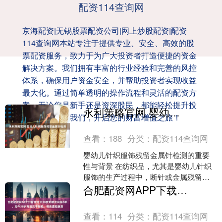
配资114查询网
京海配资|无锡股票配资公司|网上炒股配资|配资
114查询网本站专注于提供专业、安全、高效的股
票配资服务，致力于为广大投资者打造便捷的资金
解决方案。我们拥有丰富的行业经验和完善的风控
体系，确保用户资金安全，并帮助投资者实现收益
最大化。通过简单透明的操作流程和灵活的配资方
案，无论您是新手还是资深股民，都能轻松提升投
永利策略官网 婴幼儿针织服饰残留金属针检测
资效率。选择我们，开启您的财富增值之旅！
查看：
188
分类：
配资114查询网
婴幼儿针织服饰残留金属针检测的重要
性与背景 在纺织品，尤其是婴幼儿针织
服饰的生产过程中，断针或金属残留物
是潜在的重大安全风险。这些金属针或
合肥配资网APP下载 曾与大38岁刘晓庆同居6年，如今38岁穷到交不起租，相亲遭拒崩溃
尖锐碎片可能在生产、缝....
查看：
114
分类：
配资114查询网