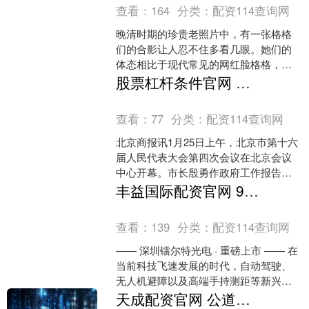
查看：
164
分类：
配资114查询网
晚清时期的珍贵老照片中，有一张格格
们的合影让人忍不住多看几眼。她们的
体态相比于现代常见的网红脸格格，显
得更加丰满、富态，个个都拥有着高颜
股票杠杆条件官网 速读2026年北京市政府工作报告| 北京市将支持中关村科学城建设人工智能集聚区
值。相比于如今电视剧中的....
查看：
77
分类：
配资114查询网
北京商报讯1月25日上午，北京市第十六
届人民代表大会第四次会议在北京会议
中心开幕。市长殷勇作政府工作报告。
报告提出，提升科技创新体系效能。深
丰益国际配资官网 905nm脉冲+40μm极致小光斑+快轴压缩，重新定义激光测距极限！
入实施基础研究领先....
查看：
139
分类：
配资114查询网
—— 深圳镭尔特光电 · 重磅上市 —— 在
当前科技飞速发展的时代，自动驾驶、
无人机避障以及高端手持测距等新兴市
场对激光测距技术提出了前所未有的挑
天成配资官网 公道杯是干什么用的 公道杯有哪几种材质