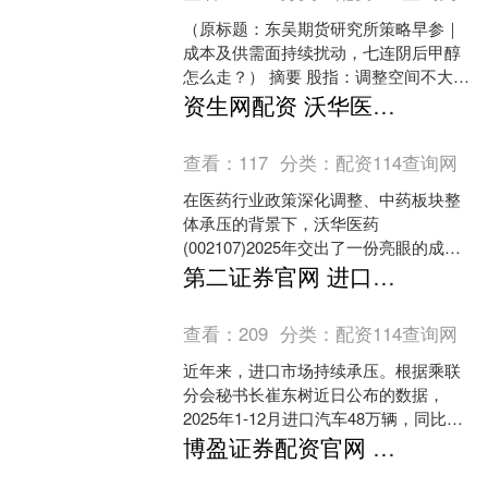
（原标题：东吴期货研究所策略早参｜
成本及供需面持续扰动，七连阴后甲醇
怎么走？） 摘要 股指：调整空间不大；
黑色系板块：低位弱势震荡；能源化
资生网配资 沃华医药：“院内+院外”转型突围破局 双轮驱动高速增长
工：WTI刷新高点；有....
查看：
117
分类：
配资114查询网
在医药行业政策深化调整、中药板块整
体承压的背景下，沃华医药
(002107)2025年交出了一份亮眼的成绩
单：营业收入8.17亿元，同比增长
第二证券官网 进口车退潮，连续四年负增长，去年猛降超3成，法拉利、兰博基尼销量三连跌，雷克萨斯逆势上涨
6.96%；归属于上市....
查看：
209
分类：
配资114查询网
近年来，进口市场持续承压。根据乘联
分会秘书长崔东树近日公布的数据，
2025年1-12月进口汽车48万辆，同比下
降32%。其中，2025年12月进口车3.0万
博盈证券配资官网 晚清老照片：图3溥仪瘦成了A4腰！格格们个个富态颜值高
辆，....