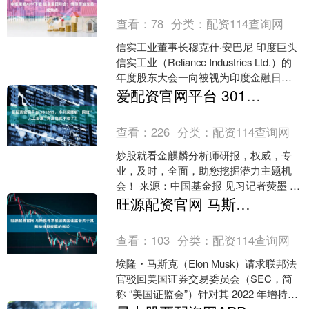
查看：
78
分类：
配资114查询网
信实工业董事长穆克什·安巴尼 印度巨头
信实工业（Reliance Industries Ltd.）的
年度股东大会一向被视为印度金融日历
上的重磅事件。今年，除了投....
爱配资官网平台 301015，净利润腰斩！网红“人工泪液”海露也卖不动了？
查看：
226
分类：
配资114查询网
炒股就看金麒麟分析师研报，权威，专
业，及时，全面，助您挖掘潜力主题机
会！ 来源：中国基金报 见习记者荧墨 上
市仅四年，百洋医药（301015.SZ）的稳
旺源配资官网 马斯克寻求驳回美国证监会关于其推特持股披露的诉讼
健增长底....
查看：
103
分类：
配资114查询网
埃隆・马斯克（Elon Musk）请求联邦法
官驳回美国证券交易委员会（SEC，简
称 “美国证监会”）针对其 2022 年增持推
特公司（Twitter Inc．）....