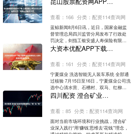
昆山股票配资网APP下载 工银安盛人寿四川分公司被罚45万，责任人共被罚10万
查看：
166
分类：
配资114查询网
蓝鲸新闻8月6日讯，近日，国家金融监
督管理总局四川监管分局发布了行政处
罚决定，剑指工银安盛人寿保险有限公
司四川分公司及其相关责任人。 罚单显
大资本优配APP下载 宁夏煤业洗选智能无人装车系统全部通过核验
示，工银安盛人寿保险....
查看：
161
分类：
配资114查询网
宁夏煤业 洗选智能无人装车系统 全部通
过核验 7月15日至16日，宁夏煤业公司洗
选中心清水营、石槽村、双马、红柳、
金凤、太西等6座洗煤厂智能无人装车系
四川配资 澄合矿业如何创新破局让“钱”生“钱”
统顺利通过....
查看：
85
分类：
配资114查询网
面对当前市场环境和行业挑战，澄合矿
业深入践行“用‘赚钱’思维去‘花钱’”理念，