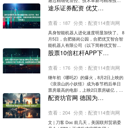
通过精细化管控、技术革新与精准投资
三大核心举措，实现从“花钱办事”向“花
途乐证券配资 优艾智合联合创始人赵万秋：轮式机器人能完成工厂中七成任务，但复杂场景仍需双足机器人
钱生钱”的....
查看：
187
分类：
配资114查询网
具身智能机器人进化速度明显加快了。 8
月5日，合肥骆岗公园，合肥优艾智合智
能机器人有限公司（以下简称优艾智
合）联合优艾智合—西安交大具身智能
股票10倍杠杆APP下载 继《哪吒2》到《浪浪山》，这家成立不足一年的公司，如何两次踩中冷门爆款？
机器人研究院，推出“....
查看：
176
分类：
配资114查询网
继年初《哪吒2》的爆火，8月2日上映的
《浪浪山的小妖怪》成为春节档后单日
票房最高的电影，上映2日票房破亿，成
为暑假的黑马。 灵鼠动漫年初推出的哪
配资坊官网 德国为什么没有诞生广告巨头？
吒食玩销售5亿大....
查看：
204
分类：
配资114查询网
文 | 刀客 Doc 前几天，美国联邦贸易委