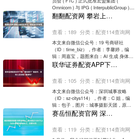
员会 ( FTC ) 正式批准宏盟集团 (
Omnicom ) 与 IPG ( InterpublicGroup )....
翻翻配资网 攀岩上瘾的年轻人，投资百万开岩馆
查看：
189
分类：
配资114查询网
本文来自微信公众号：19 号商研社
（ID：time_biz），作者：李馨婷，编
辑：周嘉宝，题图来自：AI 生成 身体在
岩点间伸展、腾跃、辗转挪移，当沾满
联华证券配资APP下载 “粤车南下”推进中，深圳人还会涌入香港吗？
镁粉的....
查看：
105
分类：
配资114查询网
本文来自微信公众号：深圳城事攻略
（ID：sz-citys114），作者：C 姐，编
辑：包子，图片：城事摄影天团，原文
标题：《2 大政策即将实施，停车 40
赛岳恒配资官网 深莞交界处，每天摸过1500个Labubu脸蛋的家庭女工，日薪50元
港....
查看：
119
分类：
配资114查询网