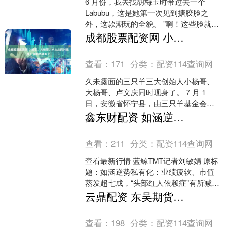
6 月份，我去找胡梅玉时带过去一个
Labubu，这是她第一次见到搪胶脸之
外，这款潮玩的全貌。 "啊！这些脸就是
这个娃娃身上的呀"，胡梅玉看着我手里
成都股票配资网 小杨哥、大杨哥、卢文庆同时现身！捐的桥通车了
的 Labu....
查看：
171
分类：
配资114查询网
久未露面的三只羊三大创始人小杨哥、
大杨哥、卢文庆同时现身了。 7 月 1
日，安徽省怀宁县，由三只羊基金会捐
资建设的 "三羊同心大桥" 正式通车。该
鑫东财配资 如涵逆势私有化：市值蒸发超七成，“头部红人依赖症”有所减缓
桥全长 36....
查看：
211
分类：
配资114查询网
查看最新行情 蓝鲸TMT记者刘敏娟 原标
题：如涵逆势私有化：业绩疲软、市值
蒸发超七成，“头部红人依赖症”有所减缓
在直播电商全面爆发之际，如涵控股作
云鼎配资 东吴期货研究所策略早参｜成本及供需面持续扰动，七连阴后甲醇怎么走？
为国内老牌的....
查看：
198
分类：
配资114查询网