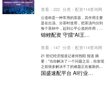
战与机遇。核心....
查看：
222
分类：
配资114查询网
公道杯是一种常用的茶器，其作用主要
是在出汤、分茶时使用，把茶汤均分到
每个茶杯中，起到公平公道的作用，除
此之外还可以适当沉淀茶渣、降温，在
锦鲤配资 守擂“AI王冠”，小鹏拆掉的拐杖不止语言
泡功夫茶时经常用到。公道....
查看：
147
分类：
配资114查询网
21 世纪经济报道记者何煦阳 报道 摘
要："当你解决了一个问题之后，你发现
之前很多解决不了的难题正在被新的方
法论轻松地解决。" 2019 年，何小鹏曾
国盛速配平台 AI行业进入“从1到10”阶段 国产算力和AI应用胜率较高
提出一句颇....
查看：
162
分类：
配资114查询网
证券时报记者 赵梦桥 回顾2025年，权益
市场整体表现较好，科技股表现更为突
出，其中算力相关的标的涨幅巨大，成