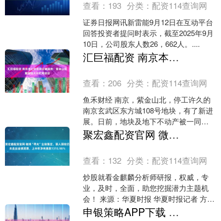
查看：
193
分类：
配资114查询网
证券日报网讯新雷能9月12日在互动平台
回答投资者提问时表示，截至2025年9月
10日，公司股东人数26，662人。....
汇巨福配资 南京本土知名房企被追债！紫金山北麓惊现大片烂尾项目
查看：
206
分类：
配资114查询网
鱼禾财经 南京，紫金山北，停工许久的
南京玄武区东方城108号地块，有了新进
展。日前，地块及地下不动产被一同摆
上司法拍卖平台，起拍价74亿元，9月29
聚宏鑫配资官网 微博“寻夫”尘埃落定，丽人丽妆仍未走出业绩泥潭，上半年净利暴跌1315.98％
日正式开拍。....
查看：
132
分类：
配资114查询网
炒股就看金麒麟分析师研报，权威，专
业，及时，全面，助您挖掘潜力主题机
会！ 来源：华夏时报 华夏时报记者 方凤
娇 上海报道 上海丽人丽妆化妆品股份有
申银策略APP下载 信实集团年会：俄印原油交易成焦点
限公司（下称“....