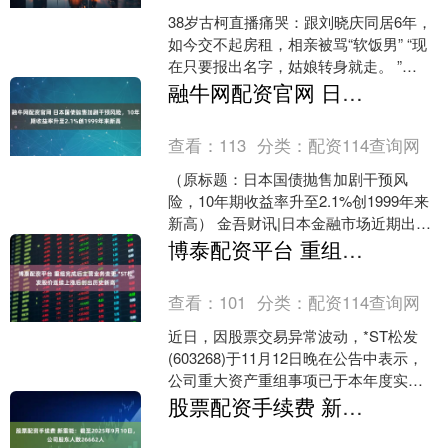
38岁古柯直播痛哭：跟刘晓庆同居6年，
如今交不起房租，相亲被骂“软饭男” “现
在只要报出名字，姑娘转身就走。 ”
2026年3月的一个晚上，38岁的古柯坐在
融牛网配资官网 日本国债抛售加剧干预风险，10年期收益率升至2.1%创1999年来新高
广州....
查看：
113
分类：
配资114查询网
（原标题：日本国债抛售加剧干预风
险，10年期收益率升至2.1%创1999年来
新高） 金吾财讯|日本金融市场近期出现
显著波动，10年期国债收益率攀升至
博泰配资平台 重组完成后主营业务变更 *ST松发股价连续上涨后创出历史新高
2.1%，较....
查看：
101
分类：
配资114查询网
近日，因股票交易异常波动，*ST松发
(603268)于11月12日晚在公告中表示，
公司重大资产重组事项已于本年度实施
完毕，主营业务发生重大变化。11月13
股票配资手续费 新雷能：截至2025年9月10日，公司股东人数26662人
日，*....