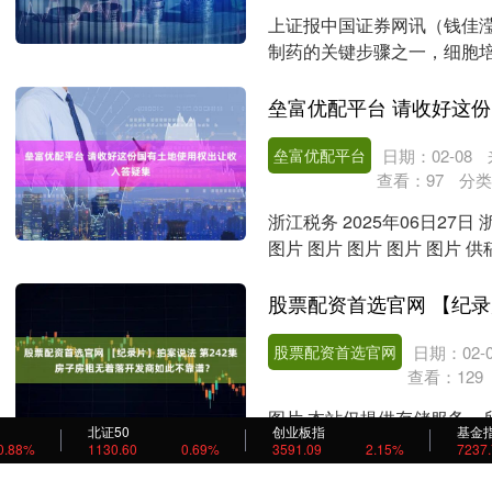
上证报中国证券网讯（钱佳滢
制药的关键步骤之一，细胞
细胞的生长和增殖同....
垒富优配平台
日期：02-08
查看：
97
分类
浙江税务 2025年06日27日 
图片 图片 图片 图片 图片 供
股票配资首选官网
日期：02-0
查看：
129
图片 本站仅提供存储服务，
北证50
创业板指
基金
请点击举报。....
0.88%
1130.60
0.69%
3591.09
2.15%
7237