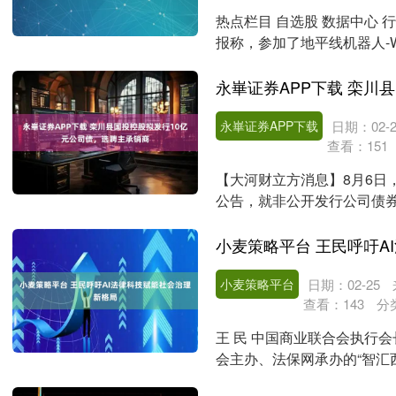
热点栏目 自选股 数据中心 
报称，参加了地平线机器人-
景更加....
永崋证券APP下载
日期：02-2
查看：
151
【大河财立方消息】8月6日
公告，就非公开发行公司债券
公司拟非公开发行规模....
小麦策略平台 王民呼吁A
小麦策略平台
日期：02-25
查看：
143
分
王 民 中国商业联合会执行会
会主办、法保网承办的“智汇
行。中国....