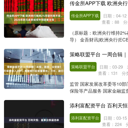
传金所APP下载
日期：04-12
查看：
88
分
（原标题：欧洲央行维持2%
导） 金吾财讯|欧洲央行(E
济增长预期....
策略联盟平台
日期：03-29
查看：
131
分
监管 国家发展改革委等10
保险等产品服务 国家金融监
（征求意见稿）》 最....
添利富配资平台 百利天
添利富配资平台
日期：03-15
查看：
224