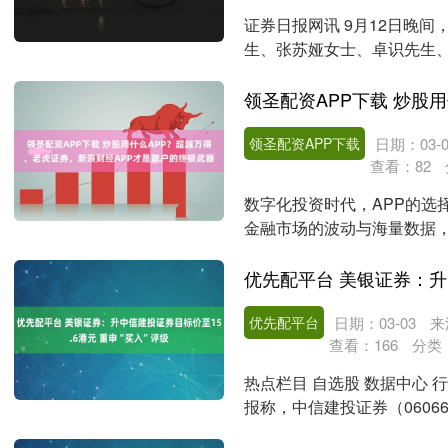
证券日报网讯 9月12日晚
生、张苏娅女士、卓识先生、朱
先生为第....
领圣配资APP下载
日期：03-0
查看：
82
数字化投资时代，APP的选
金融市场的波动与海量数据，
成为投资者的智能决....
优先配平台
日期：03-03
来
查看：
166
分类
热点栏目 自选股 数据中心 
报称，中信建投证券（060
长5....