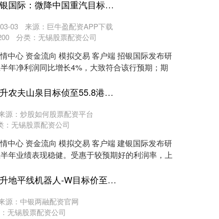
免费股票配资APP下载 招银国际：微降中国重汽目标价至20.4港元 续予“持有”评级
3-03
来源：巨牛盈配资APP下载
200
分类：
无锡股票配资公司
行情中心 资金流向 模拟交易 客户端 招银国际发布研
）上半年净利润同比增长4%，大致符合该行预期；期
信康配资平台 建银国际：升农夫山泉目标侦至55.8港元 维持“跑赢大市”评级
来源：炒股如何股票配资平台
类：
无锡股票配资公司
行情中心 资金流向 模拟交易 客户端 建银国际发布研
）上半年业绩表现稳健。受惠于较预期好的利润率，上
配资行情平台 美银证券：升地平线机器人-W目标价至11.1港元 重申“买入”评级
来源：中银两融配资官网
：
无锡股票配资公司