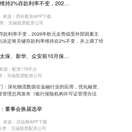
传金所APP下载 欧洲央行维持2%存款利率不变，2026年欧元走势或受外部因素主导
来源：西科配资APP下载
类：
无锡股票配资公司
存款利率不变，2026年欧元走势或受外部因素主
CB)决定将关键存款利率维持在2%不变，并上调了经
策略联盟平台 一周合辑｜太保、新华、众安前10月保费收入出炉；青海银行迎新董事长、行长、副行长
来源：配资178平台
类：
无锡股票配资公司
部门：深化物流数据在金融行业的应用，优化融资、
督管理总局发布《银行保险机构许可证管理办法
恒：董事会换届选举
来源：启远网APP下载
分类：
无锡股票配资公司