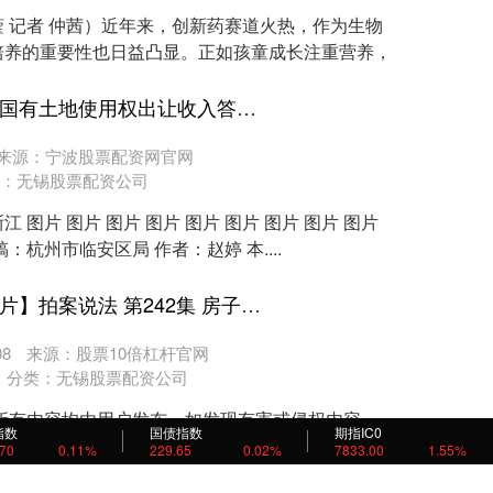
 记者 仲茜）近年来，创新药赛道火热，作为生物
培养的重要性也日益凸显。正如孩童成长注重营养，
垒富优配平台 请收好这份国有土地使用权出让收入答疑集
来源：宁波股票配资网官网
：
无锡股票配资公司
浙江 图片 图片 图片 图片 图片 图片 图片 图片 图片
稿：杭州市临安区局 作者：赵婷 本....
股票配资首选官网 【纪录片】拍案说法 第242集 房子房租无着落开发商如此不靠谱？
8
来源：股票10倍杠杆官网
分类：
无锡股票配资公司
所有内容均由用户发布，如发现有害或侵权内容，
指数
国债指数
期指IC0
.70
0.11%
229.65
0.02%
7833.00
1.55%