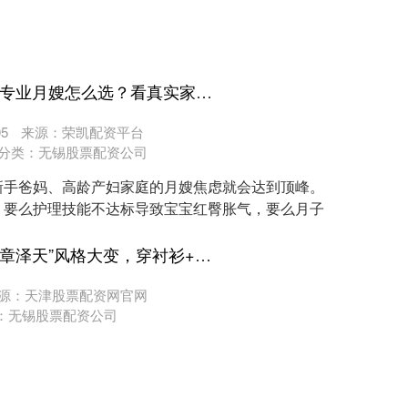
牛津配资APP下载 哈尔滨专业月嫂怎么选？看真实家庭的靠谱选择
5
来源：荣凯配资平台
分类：
无锡股票配资公司
新手爸妈、高龄产妇家庭的月嫂焦虑就会达到顶峰。
：要么护理技能不达标导致宝宝红臀胀气，要么月子
塞上贷配资 600亿身价的“章泽天”风格大变，穿衬衫+牛仔裤，一看就是有钱人
源：天津股票配资网官网
：
无锡股票配资公司