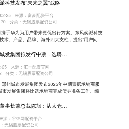
奕派科技发布“未来之翼”战略
2-25
来源：富豪配资平台
170
分类：
无锡股票配资公司
司携手华为为用户带来更优出行方案。东风奕派科技
盖技术、产品、品牌、海外四大支柱，提出“用户问
牛盈宝配资APP下载 郑州城发集团拟发行中票，选聘承销商
-25
来源：汇丰配资官网
2
分类：
无锡股票配资公司
，郑州城市发展集团发布2025年中期票据承销商服
城市发展集团将比选承销商完成债券准备工作、编
贵盈配资官网 依科赛生物董事长兼总裁陈旭：从太仓生物港起锚 驶向全球
来源：谷锦网配资平台
：
无锡股票配资公司