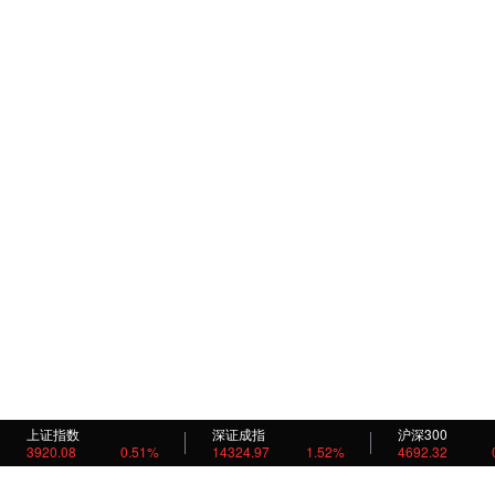
上证指数
深证成指
沪深300
3920.08
0.51%
14324.97
1.52%
4692.32