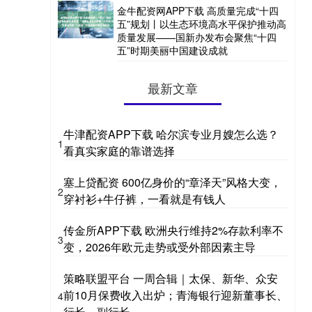
金牛配资网APP下载 高质量完成“十四
五”规划丨以生态环境高水平保护推动高
质量发展——国新办发布会聚焦“十四
五”时期美丽中国建设成就
最新文章
牛津配资APP下载 哈尔滨专业月嫂怎么选？
1
看真实家庭的靠谱选择
塞上贷配资 600亿身价的“章泽天”风格大变，
2
穿衬衫+牛仔裤，一看就是有钱人
传金所APP下载 欧洲央行维持2%存款利率不
3
变，2026年欧元走势或受外部因素主导
策略联盟平台 一周合辑｜太保、新华、众安
前10月保费收入出炉；青海银行迎新董事长、
4
行长、副行长