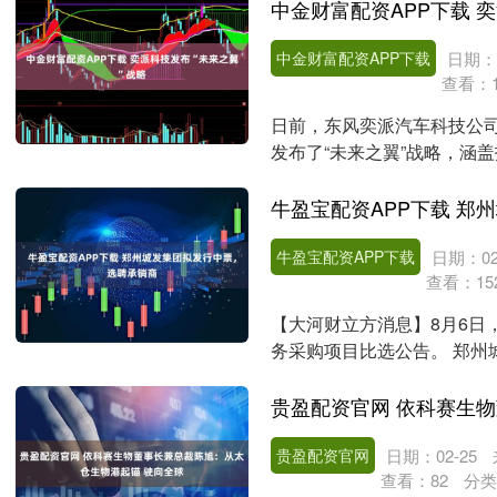
中金财富配资APP下载 
中金财富配资APP下载
日期：0
查看：
日前，东风奕派汽车科技公
发布了“未来之翼”战略，涵
题，10分钟响应；....
牛盈宝配资APP下载
日期：02
查看：
15
【大河财立方消息】8月6日
务采购项目比选公告。 郑州
制方案、报批、发....
贵盈配资官网
日期：02-25
查看：
82
分类