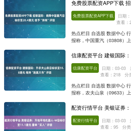
免费股票配资APP下载
日期：0
查看：
热点栏目 自选股 数据中心 
报称，中国重汽（03808
内派中....
信康配资平台
日期：03-03
查看：
218
分
热点栏目 自选股 数据中心 
报称，农夫山泉（09633
半年净....
配资行情平台
日期：03-03
查看：
95
分类