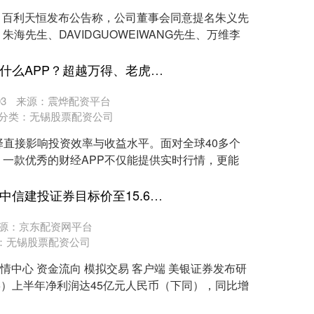
间，百利天恒发布公告称，公司董事会同意提名朱义先
海先生、DAVIDGUOWEIWANG先生、万维李
领圣配资APP下载 炒股用什么APP？超越万得、老虎证券，新浪财经APP才是散户的终极武器
3
来源：震烨配资平台
分类：
无锡股票配资公司
择直接影响投资效率与收益水平。面对全球40多个
一款优秀的财经APP不仅能提供实时行情，更能
优先配平台 美银证券：升中信建投证券目标价至15.6港元 重申“买入”评级
源：京东配资网平台
：
无锡股票配资公司
行情中心 资金流向 模拟交易 客户端 美银证券发布研
66）上半年净利润达45亿元人民币（下同），同比增