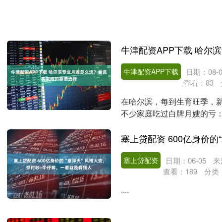
牛津配资APP下载
日期：08-0
查看：
83
在哈尔滨，每到生育旺季，
不少家庭吃过白牌月嫂的亏
餐不合体质让产妇恢复....
塞上贷配资
日期：06-05
来
查看：
189
分类
....