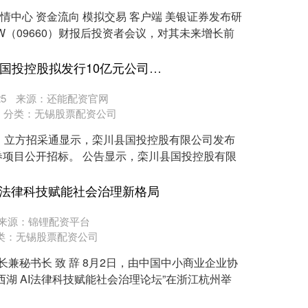
行情中心 资金流向 模拟交易 客户端 美银证券发布研
W（09660）财报后投资者会议，对其未来增长前
永崋证券APP下载 栾川县国投控股拟发行10亿元公司债，选聘主承销商
5
来源：还能配资官网
分类：
无锡股票配资公司
，立方招采通显示，栾川县国投控股有限公司发布
项目公开招标。 公告显示，栾川县国投控股有限
I法律科技赋能社会治理新格局
来源：锦锂配资平台
类：
无锡股票配资公司
长兼秘书长 致 辞 8月2日，由中国中小商业企业协
西湖 AI法律科技赋能社会治理论坛”在浙江杭州举