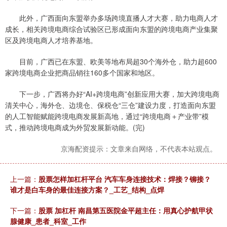
此外，广西面向东盟举办多场跨境直播人才大赛，助力电商人才
成长，相关跨境电商综合试验区已形成面向东盟的跨境电商产业集聚
区及跨境电商人才培养基地。
目前，广西已在东盟、欧美等地布局超30个海外仓，助力超600
家跨境电商企业把商品销往160多个国家和地区。
下一步，广西将办好“AI+跨境电商”创新应用大赛，加大跨境电商
清关中心，海外仓、边境仓、保税仓“三仓”建设力度，打造面向东盟
的人工智能赋能跨境电商发展新高地，通过“跨境电商＋产业带”模
式，推动跨境电商成为外贸发展新动能。(完)
京海配资提示：文章来自网络，不代表本站观点。
上一篇：
股票怎样加杠杆平台 汽车车身连接技术：焊接？铆接？
谁才是白车身的最佳连接方案？_工艺_结构_点焊
下一篇：
股票 加杠杆 南昌第五医院金平超主任：用真心护航甲状
腺健康_患者_科室_工作