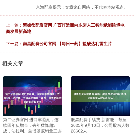
京海配资提示：文章来自网络，不代表本站观点。
上一篇：
聚操盘配资官网 广西打造面向东盟人工智能赋能跨境电
商发展新高地
下一篇：
南昌配资公司官网 【每日一药】盐酸达利雷生片
相关文章
第二证券官网 进口车退潮，连
股票配资手续费 新雷能：截至
续四年负增长，去年猛降超3
2025年9月10日，公司股东人数
成，法拉利、兰博基尼销量三连
26662人