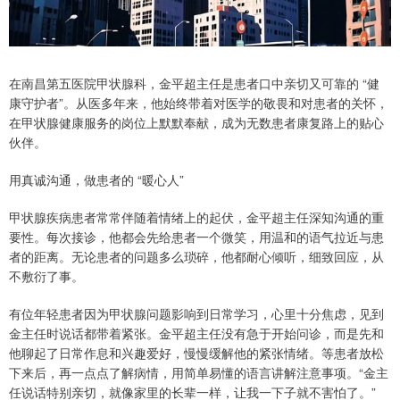
在南昌第五医院甲状腺科，金平超主任是患者口中亲切又可靠的 “健
康守护者”。从医多年来，他始终带着对医学的敬畏和对患者的关怀，
在甲状腺健康服务的岗位上默默奉献，成为无数患者康复路上的贴心
伙伴。
用真诚沟通，做患者的 “暖心人”
甲状腺疾病患者常常伴随着情绪上的起伏，金平超主任深知沟通的重
要性。每次接诊，他都会先给患者一个微笑，用温和的语气拉近与患
者的距离。无论患者的问题多么琐碎，他都耐心倾听，细致回应，从
不敷衍了事。
有位年轻患者因为甲状腺问题影响到日常学习，心里十分焦虑，见到
金主任时说话都带着紧张。金平超主任没有急于开始问诊，而是先和
他聊起了日常作息和兴趣爱好，慢慢缓解他的紧张情绪。等患者放松
下来后，再一点点了解病情，用简单易懂的语言讲解注意事项。“金主
任说话特别亲切，就像家里的长辈一样，让我一下子就不害怕了。”