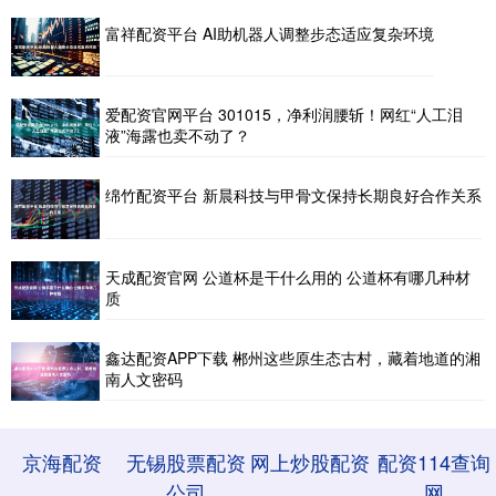
富祥配资平台 AI助机器人调整步态适应复杂环境
爱配资官网平台 301015，净利润腰斩！网红“人工泪
液”海露也卖不动了？
绵竹配资平台 新晨科技与甲骨文保持长期良好合作关系
天成配资官网 公道杯是干什么用的 公道杯有哪几种材
质
鑫达配资APP下载 郴州这些原生态古村，藏着地道的湘
南人文密码
京海配资
无锡股票配资
网上炒股配资
配资114查询
公司
网