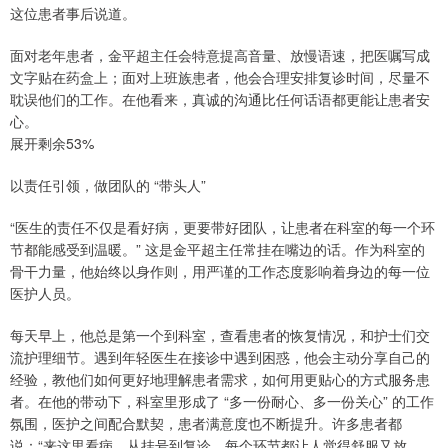
这位患者事后说道。
面对老年患者，金平超主任会特意提高音量、放慢语速，把医嘱写成
文字贴在药盒上；面对上班族患者，他会合理安排复诊时间，尽量不
耽误他们的工作。在他看来，真诚的沟通比任何话语都更能让患者安
心。
展开剩余53%
以责任引领，做团队的 “带头人”
“医生的责任不仅是看好病，更要带好团队，让患者在科室的每一个环
节都能感受到温暖。” 这是金平超主任常挂在嘴边的话。作为科室的
骨干力量，他始终以身作则，用严谨的工作态度影响着身边的每一位
医护人员。
每天早上，他总是第一个到科室，查看患者的恢复情况，和护士们交
流护理细节。遇到年轻医生在接诊中遇到困惑，他会主动分享自己的
经验，教他们如何更好地理解患者需求，如何用更贴心的方式服务患
者。在他的带动下，科室里形成了 “多一份耐心、多一份关心” 的工作
氛围，医护之间配合默契，患者满意度也不断提升。许多患者都
说：“来这里看病，从挂号到复诊，每个环节都让人觉得舒服又放